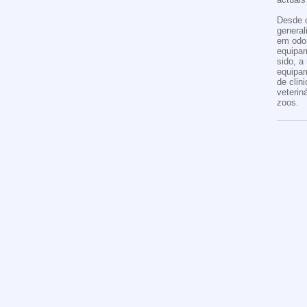
Desde o
general
em odon
equipa
sido, a
equipam
de clin
veterin
zoos.