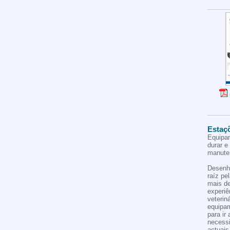
Estaç
Equipa
durar e
manute
Desenh
raíz pe
mais d
experiê
veteriná
equipa
para ir
necess
actuais